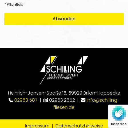
* Pflichtfeld
Heinrich-Jansen-Straße 15, 59929 Brilon-Hoppecke
02963 587
|
02963 2652 |
info@schilling-



fliesen.de
hCaptcha
Impressum
|
Datenschutzhinweise