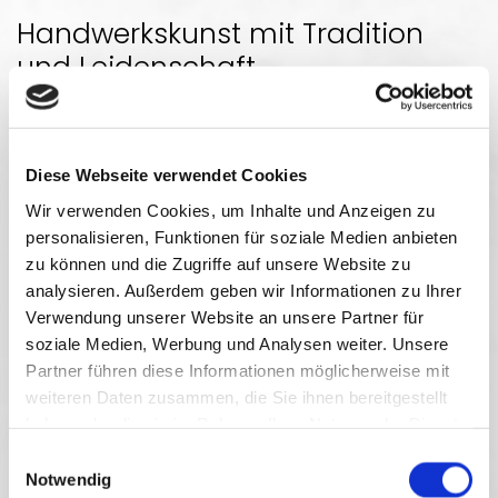
Handwerkskunst mit Tradition
und Leidenschaft
Die Fliesen Schilling GmbH ist ein familiär geführter
Betrieb im Herzen des Briloner Hochsauerlandes.
Diese Webseite verwendet Cookies
Fliesenlegermeister Walter Schilling gründete im Jahr
Wir verwenden Cookies, um Inhalte und Anzeigen zu
1989 das genannte Unternehmen, welches heute
personalisieren, Funktionen für soziale Medien anbieten
neben dem Geschäftsführer, seinen Sohn Alexander
zu können und die Zugriffe auf unsere Website zu
(Fliesenlegermeister seit 2007) und zwei
analysieren. Außerdem geben wir Informationen zu Ihrer
Fliesenlegergesellen, mit langer Berufserfahrung,
Verwendung unserer Website an unsere Partner für
beschäftigt.
soziale Medien, Werbung und Analysen weiter. Unsere
Partner führen diese Informationen möglicherweise mit
weiteren Daten zusammen, die Sie ihnen bereitgestellt
haben oder die sie im Rahmen Ihrer Nutzung der Dienste
Perfektion in Fliesen und
gesammelt haben.
Einwilligungsauswahl
Notwendig
Naturstein